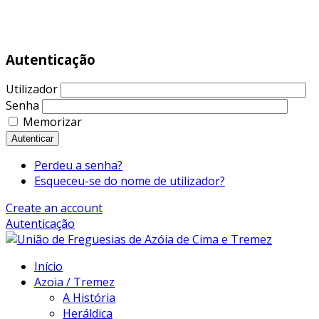
|
243 479 370
Autenticação
Utilizador
Senha
Memorizar
Autenticar
Perdeu a senha?
Esqueceu-se do nome de utilizador?
Create an account
Autenticação
Início
Azoia / Tremez
A História
Heráldica