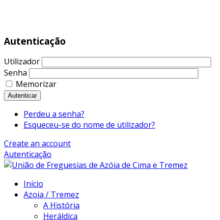
|
243 479 370
Autenticação
Utilizador
Senha
Memorizar
Autenticar
Perdeu a senha?
Esqueceu-se do nome de utilizador?
Create an account
Autenticação
Início
Azoia / Tremez
A História
Heráldica